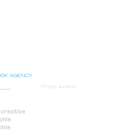
HSK AGENCY
Projet suivant
 créative
phie
phie